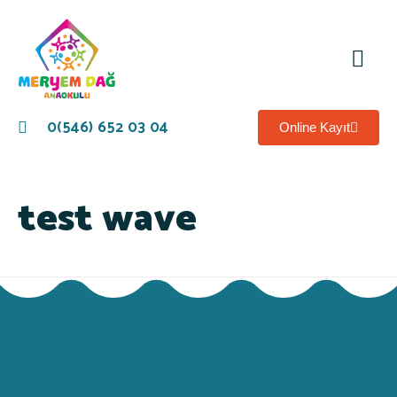
Akade
0(546) 652 03 04
Online Kayıt
test wave